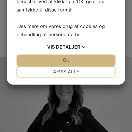
tjenester. Ved at klikke på 'OK' giver du
samtykke til disse formål.
Læs mere om vores brug af cookies og
behandling af persondata
her
.
VIS
DETALJER
JA
NEJ
OK
JA
NEJ
NØDVENDIGE
PRÆFERENCER
AFVIS ALLE
JA
NEJ
JA
NEJ
MARKETING
STATISTIK