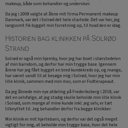
makeup, både som behandler og underviser.
Da jeg i 2008 valgte at åbne mit firma Permanent makeup
Danmark, var det i Solrød det hele startede. Det var her, jeg
langsomt fik bygget min forretning op, til hvad den er idag.
Historien bag klinikken på Solrød
Strand
Solrød er også min hjemby, hvor jeg har boet i størstedelen
af min barndom, og derfor har min trygge base. Igennem
årene har jeg fået bygget en bred kundekreds op, og mange,
har været vandt til at besøge mig i Solrød, hvor jeg har min
lille klinik, sammen med min mor, som er Fodterapeaut.
Da jeg åbnede min nye afdeling på
Frederiksberg
i 2018, var
det en selvfølge, at jeg stadig skulle beholde min lille klinik
i Solrød, som mange af mine kunde inkl. jeg selv, er tæt
tilknyttet til. Jeg behandler derfor fra begge klinikker.
Min klinik er mit hjertebarn, og derfor var det også meget
vigtigt for mig, at beholde min trygge base, hvor det hele