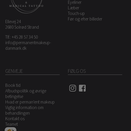
Eyeliner
Læber
Touch-up
Før og efter billeder
Ellevej 24
2680 Solrød Strand
Tlf.:
+45 28 57 34 50
info@permanentmakeup-
danmark.dk
GENVEJE
FØLG OS
Book tid
Afbudspolitik og øvrige
betingelse
Hvad er perman'ent makeup
Vigtig information om
behandlingen
Kontakt os
Teamet