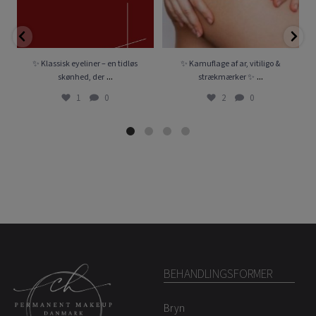
✨ Klassisk eyeliner – en tidløs
✨ Kamuflage af ar, vitiligo &
...
...
skønhed, der
strækmærker ✨
1
0
2
0
BEHANDLINGSFORMER
Bryn