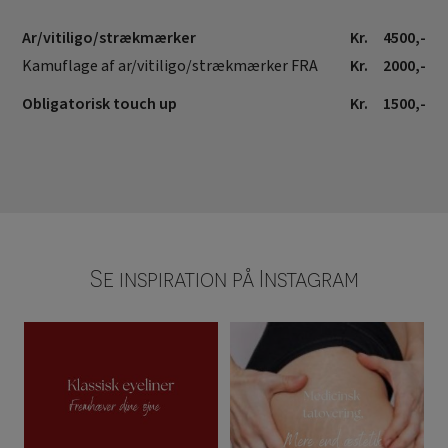
Ar/vitiligo/strækmærker
Kr.
4500,-
Kamuflage af ar/vitiligo/strækmærker FRA
Kr.
2000,-
Obligatorisk touch up
Kr.
1500,-
Se inspiration på
Instagram
✨ Klassisk eyeliner – en tidløs
✨ Kamuflage af ar, vitiligo &
skønhed, der
...
strækmærker ✨
...
1
0
2
0