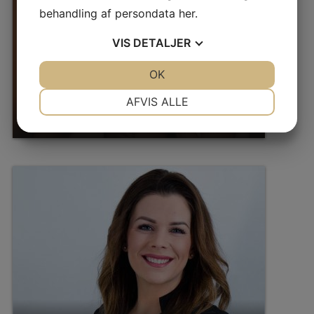
behandling af persondata
her
.
VIS
DETALJER
JA
NEJ
OK
JA
NEJ
NØDVENDIGE
PRÆFERENCER
AFVIS ALLE
1:1 perfektionstræning
JA
NEJ
JA
NEJ
MARKETING
STATISTIK